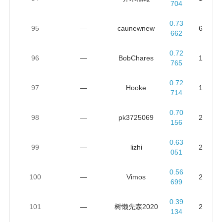
704
0.73
95
—
caunewnew
6
662
0.72
96
—
BobChares
1
765
0.72
97
—
Hooke
1
714
0.70
98
—
pk3725069
2
156
0.63
99
—
lizhi
2
051
0.56
100
—
Vimos
2
699
0.39
101
—
树懒先森2020
2
134