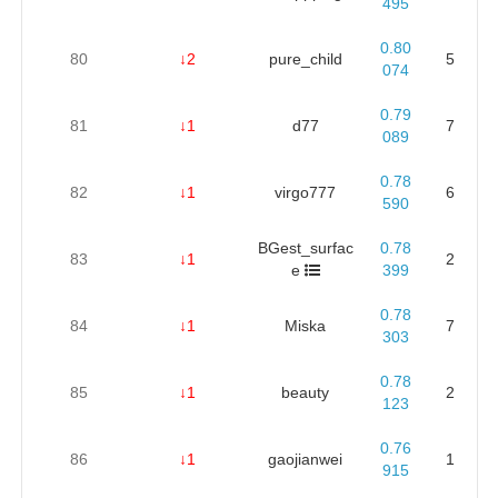
495
0.80
80
↓2
pure_child
5
074
0.79
81
↓1
d77
7
089
0.78
82
↓1
virgo777
6
590
BGest_surfac
0.78
83
↓1
2
e
399
0.78
84
↓1
Miska
7
303
0.78
85
↓1
beauty
2
123
0.76
86
↓1
gaojianwei
1
915