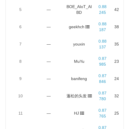
BOE_AIoT_AI
0.88
5
—
42
BD
245
0.88
6
—
geekhch
38
187
0.88
7
—
youxin
35
137
0.87
8
—
MuYu
23
985
0.87
9
—
banifeng
24
846
0.87
10
—
蓬松的头发
32
780
0.87
11
—
HJ
25
765
0.87