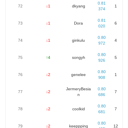
0.81
72
↓1
dkyang
1
374
0.81
73
↓1
Dora
6
020
0.80
74
↓1
ginkulu
4
972
0.80
75
↑4
songyh
5
926
0.80
76
↓2
genelee
1
908
JermeryBesia
0.80
77
↓2
7
n
686
0.80
78
↓2
coolkid
7
681
0.80
79
↓2
keeppping
12