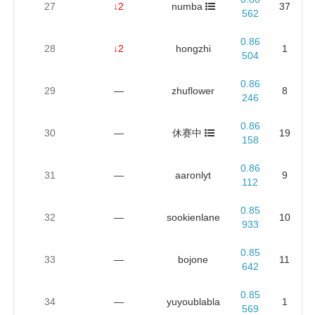
27
↓2
numba
37
562
0.86
28
↓2
hongzhi
1
504
0.86
29
—
zhuflower
8
246
0.86
30
—
休赛中
19
158
0.86
31
—
aaronlyt
9
112
0.85
32
—
sookienlane
10
933
0.85
33
—
bojone
11
642
0.85
34
—
yuyoublabla
1
569