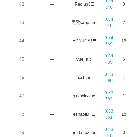
0.84
42
—
Regius
9
846
0.84
43
—
雯雯sapphire
2
845
0.84
44
—
ECNUCS
16
669
0.84
45
—
yue_nlp
6
439
0.83
46
—
hxshine
1
898
0.83
47
—
gkkbvkvkuv
1
792
0.83
48
—
eshaoliu
18
661
0.83
49
—
ei_dabuzhao
3
645