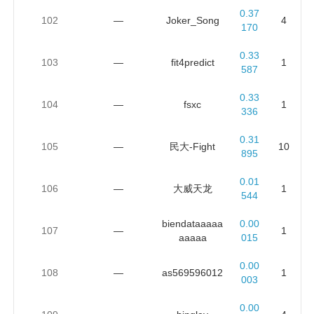
0.37
102
—
Joker_Song
4
170
0.33
103
—
fit4predict
1
587
0.33
104
—
fsxc
1
336
0.31
105
—
民大-Fight
10
895
0.01
106
—
大威天龙
1
544
biendataaaaa
0.00
107
—
1
aaaaa
015
0.00
108
—
as569596012
1
003
0.00