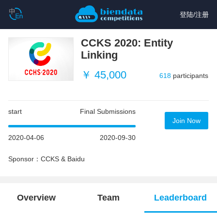
登陆
/
注册
CCKS 2020: Entity
Linking
￥ 45,000
618
participants
start
Final Submissions
Join Now
2020-04-06
2020-09-30
Sponsor：CCKS & Baidu
Overview
Team
Leaderboard