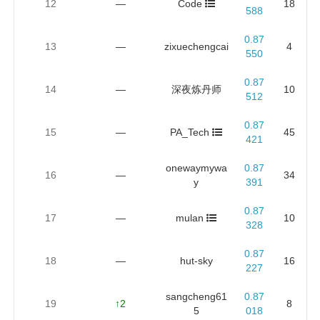
12
—
Code
18
588
0.87
13
—
zixuechengcai
4
550
0.87
14
—
深夜炼丹师
10
512
0.87
15
—
PA_Tech
45
421
onewaymywa
0.87
16
—
34
y
391
0.87
17
—
mulan
10
328
0.87
18
—
hut-sky
16
227
sangcheng61
0.87
19
↑2
8
5
018