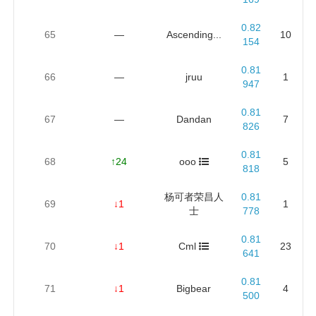
0.82
65
—
Ascending...
10
154
0.81
66
—
jruu
1
947
0.81
67
—
Dandan
7
826
0.81
68
↑24
ooo
5
818
杨可者荣昌人
0.81
69
↓1
1
士
778
0.81
70
↓1
Cml
23
641
0.81
71
↓1
Bigbear
4
500