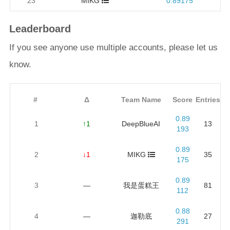
23
MIKG
0.89175
Leaderboard
If you see anyone use multiple accounts, please let us
know.
#
Δ
Team Name
Score
Entries
0.89
1
↑1
DeepBlueAI
13
193
0.89
2
↓1
MIKG
35
175
0.89
3
—
我是蛋糕王
81
112
0.88
4
—
迦勒底
27
291