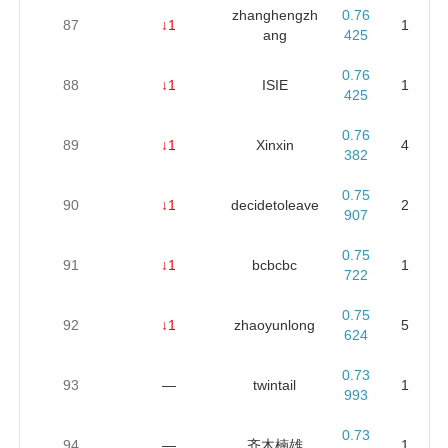
zhanghengzh
0.76
87
↓1
1
ang
425
0.76
88
↓1
ISIE
1
425
0.76
89
↓1
Xinxin
4
382
0.75
90
↓1
decidetoleave
2
907
0.75
91
↓1
bcbcbc
1
722
0.75
92
↓1
zhaoyunlong
5
624
0.73
93
—
twintail
1
993
0.73
94
—
齐木楠雄
1