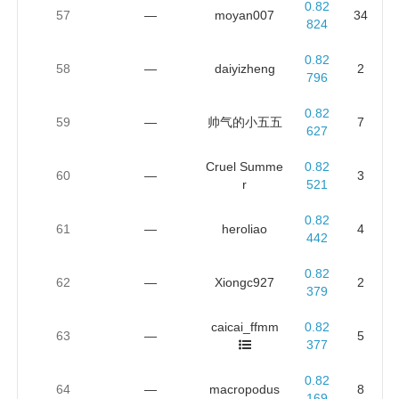
0.82
57
—
moyan007
34
824
0.82
58
—
daiyizheng
2
796
0.82
59
—
帅气的小五五
7
627
Cruel Summe
0.82
60
—
3
r
521
0.82
61
—
heroliao
4
442
0.82
62
—
Xiongc927
2
379
caicai_ffmm
0.82
63
—
5
377
0.82
64
—
macropodus
8
169