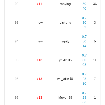
92
↓11
renying
30
36
40
0.7
93
new
Lisheng
30
3
39
0.7
94
new
sgrity
30
5
14
0.7
95
↓13
yhx0105
30
11
08
0.7
96
↓13
wu_allin
28
7
90
0.7
97
↓13
Muyun99
28
1
86