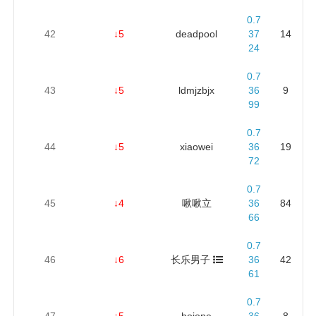
0.7
42
↓5
deadpool
37
14
24
0.7
43
↓5
ldmjzbjx
36
9
99
0.7
44
↓5
xiaowei
36
19
72
0.7
45
↓4
啾啾立
36
84
66
0.7
46
↓6
长乐男子
36
42
61
0.7
47
↓5
bojone
36
8