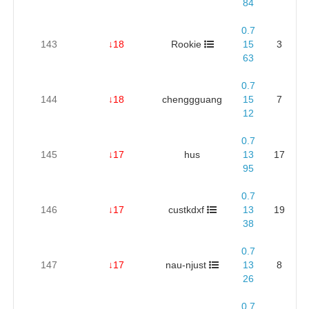
84
0.7
143
↓18
Rookie
15
3
63
0.7
144
↓18
chenggguang
15
7
12
0.7
145
↓17
hus
13
17
95
0.7
146
↓17
custkdxf
13
19
38
0.7
147
↓17
nau-njust
13
8
26
0.7