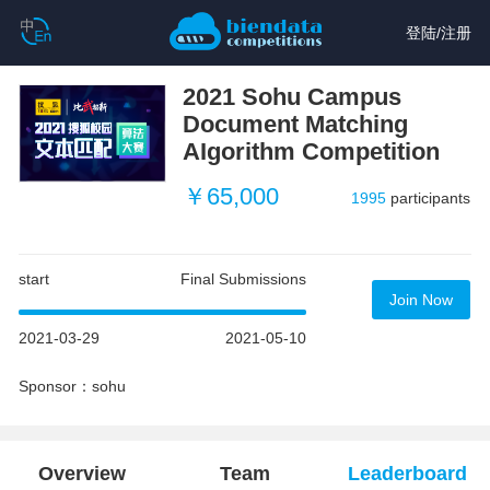
登陆
/
注册
2021 Sohu Campus
Document Matching
AIgorithm Competition
￥65,000
1995
participants
start
Final Submissions
Join Now
2021-03-29
2021-05-10
Sponsor：sohu
Overview
Team
Leaderboard