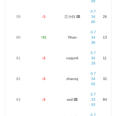
99
0.7
59
↓5
江小白
34
26
86
0.7
60
↑81
Yihan
34
13
38
0.7
61
↓6
ruiqunli
34
11
28
0.7
62
↓6
zhanzq
34
32
05
0.7
63
↓6
asd
33
84
93
0.7