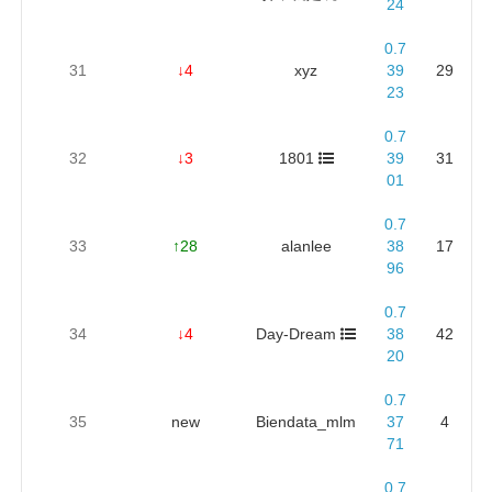
24
0.7
31
↓4
xyz
39
29
23
0.7
32
↓3
1801
39
31
01
0.7
33
↑28
alanlee
38
17
96
0.7
34
↓4
Day-Dream
38
42
20
0.7
35
new
Biendata_mlm
37
4
71
0.7