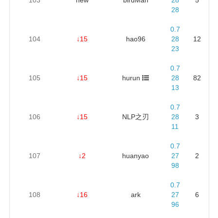
28
0.7
104
↓15
hao96
28
12
23
0.7
105
↓15
hurun
28
82
13
0.7
106
↓15
NLP之刃
28
3
11
0.7
107
↓2
huanyao
27
2
98
0.7
108
↓16
ark
27
6
96