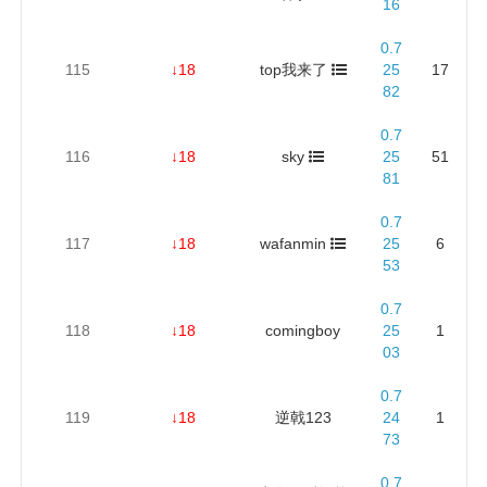
16
0.7
115
↓18
top我来了
25
17
82
0.7
116
↓18
sky
25
51
81
0.7
117
↓18
wafanmin
25
6
53
0.7
118
↓18
comingboy
25
1
03
0.7
119
↓18
逆戟123
24
1
73
0.7