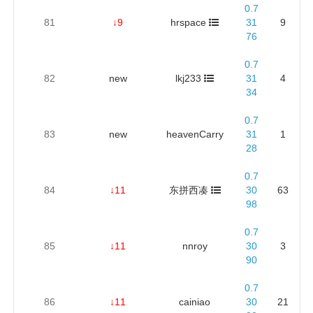
0.7
81
↓9
hrspace
31
9
76
0.7
82
new
lkj233
31
4
34
0.7
83
new
heavenCarry
31
1
28
0.7
84
↓11
东拼西凑
30
63
98
0.7
85
↓11
nnroy
30
3
90
0.7
86
↓11
cainiao
30
21