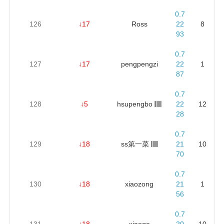
0.7
126
↓17
Ross
22
8
93
0.7
127
↓17
pengpengzi
22
1
87
0.7
128
↓5
hsupengbo
22
12
28
0.7
129
↓18
ss第一菜
21
10
70
0.7
130
↓18
xiaozong
21
1
56
0.7
131
↓18
xiaoge
20
10