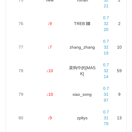
21
0.7
76
↓9
TREB
32
2
20
0.7
77
↓7
zhang_zhang
32
10
19
0.7
菜狗中的[MAS
78
↓10
32
59
K]
14
0.7
79
↓10
xiao_song
31
9
97
0.7
80
↓9
zpltys
31
13
79