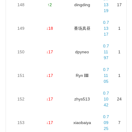
148
↑2
dingding
13
17
19
0.7
149
↓18
番场真昼
13
1
17
0.7
150
↓17
dpyneo
11
1
97
0.7
151
↓17
Ryn
11
1
05
0.7
152
↓17
zhys513
10
24
42
0.7
153
↓17
xiaobaiya
09
7
25