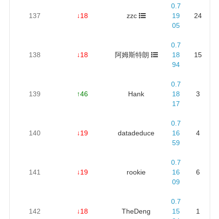
0.7
137
↓18
zzc
19
24
05
0.7
138
↓18
阿姆斯特朗
18
15
94
0.7
139
↑46
Hank
18
3
17
0.7
140
↓19
datadeduce
16
4
59
0.7
141
↓19
rookie
16
6
09
0.7
142
↓18
TheDeng
15
1