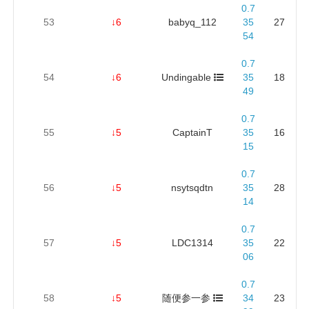
0.7
53
↓6
babyq_112
35
27
54
0.7
54
↓6
Undingable
35
18
49
0.7
55
↓5
CaptainT
35
16
15
0.7
56
↓5
nsytsqdtn
35
28
14
0.7
57
↓5
LDC1314
35
22
06
0.7
58
↓5
随便参一参
34
23