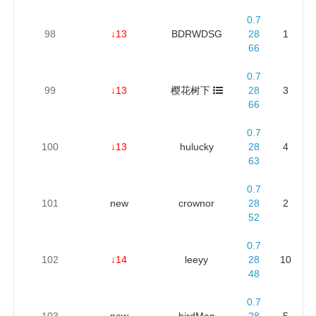
0.7
98
↓13
BDRWDSG
28
1
66
0.7
99
↓13
樱花树下
28
3
66
0.7
100
↓13
hulucky
28
4
63
0.7
101
new
crownor
28
2
52
0.7
102
↓14
leeyy
28
10
48
0.7
103
new
birdMan
28
5