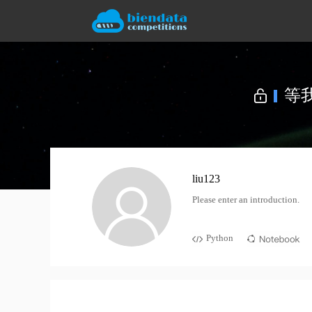
liu123
Please enter an introduction.
Python