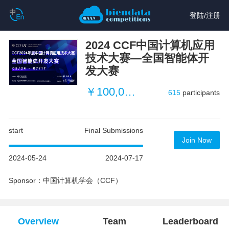
登陆
/
注册
2024 CCF中国计算机应用
技术大赛—全国智能体开
发大赛
￥100,000 现金奖励 + 百万级算力支持
615
participants
start
Final Submissions
Join Now
2024-05-24
2024-07-17
Sponsor：中国计算机学会（CCF）
Overview
Team
Leaderboard