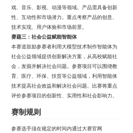
戏、音乐、影视、动漫等领域。产品需具备创新
性、互动性和市场潜力。重点考察产品的创意、
技术实现、用户体验和市场前景。
赛题三：社会公益赋能智能体
本赛道鼓励参赛者利用大模型技术制作智能体为
社会公益领域提供创新解决方案，从高校赋能社
会，发掘并解决社会问题。参赛项目可以围绕教
育、医疗、环保、扶贫等公益领域，利用智能体
技术提高社会效益和解决社会问题。比赛将重点
评价参赛项目的创新性、实用性和社会影响力。
赛制规则
参赛选手须在规定的时间内通过大赛官网