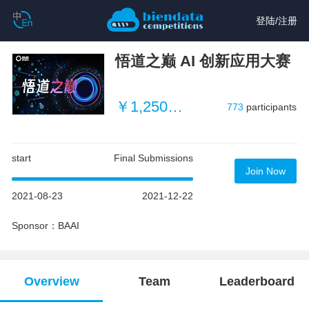
登陆
/
注册
悟道之巅 AI 创新应用大赛
￥1,250,000
773
participants
start
Final Submissions
Join Now
2021-08-23
2021-12-22
Sponsor：BAAI
Overview
Team
Leaderboard