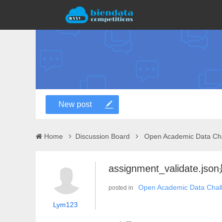
New post
Home
Discussion Board
Open Academic Data Ch
assignment_validate
Open Academic Data Chal
posted in
Lym123