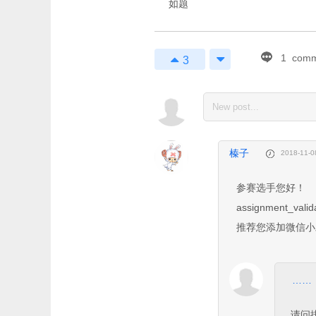
如题
1
comm
3
1
Enjoy Markdown! cod
榛子
2018-11-0
参赛选手您好！
assignment
推荐您添加微信小助手
……
请问