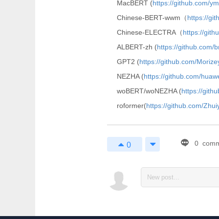
MacBERT (
https://github.com/
Chinese-BERT-wwm（
https://g
Chinese-ELECTRA（
https://gi
ALBERT-zh (
https://github.com/b
GPT2 (
https://github.com/Mori
NEZHA (
https://github.com/hua
woBERT/woNEZHA (
https://git
roformer(
https://github.com/Zhu
0
comm
0
1
Enjoy Markdown! cod