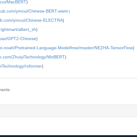
ymcui/MacBERT
)
ithub.com/ymcui/Chinese-BERT-wwm）
thub.com/ymcui/Chinese-ELECTRA
)
rightmart/albert_zh
)
zeyao/GPT2-Chinese
)
wei-noah/Pretrained-Language-Model/tree/master/NEZHA-TensorFlow
)
hub.com/ZhuiyiTechnology/WoBERT
)
iyiTechnology/roformer
)
ents
ing now...