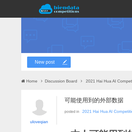
New post
Home
Discussion Board
2021 Hai Hua AI Compet
可能使用到的外部数据
2021 Hai Hua AI Competit
posted in
uloveqian