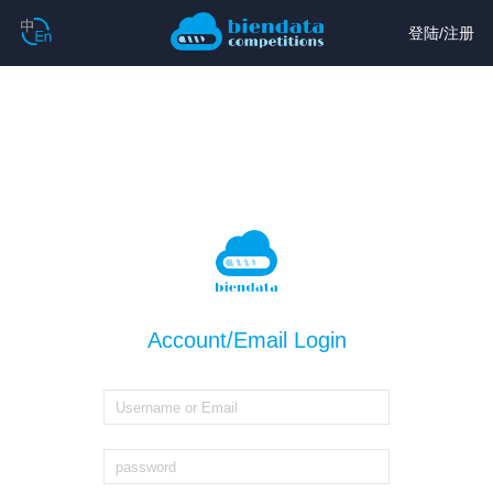
登陆
/
注册
Account/Email Login